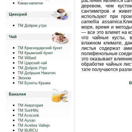
растения является
cam
Какао-напиток
дере­
вом, чем кустом
сантиметров и живет
Цикорий
используют при прои
camellia
assamica
.
Кли
ТМ Доброе утро
моря, время и метод
— все это влияет на к
Чай
что чайные кусты, 
влажном климате, да
ТМ Краснодарский букет
листья содержат ами
ТМ Крымский букет
полифенольные соедин
ТМ Willard
это оказывает влияние
ТМ Царский чай
обработке чайных лист
ТМ Доброе Утро
тате получаются разли
ТМ Добрыня Никитич
Эконом
В
ТМ Букеты Крыма
Бакалея
ТМ Акватория
ТМ SunHills
TM Acecook
ТМ Aysan
ТМ Aceites Vallejo
TM BURCU