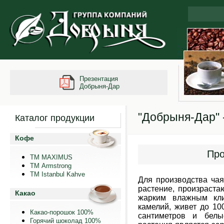
Презентация
Добрыня-Дар
"Добрыня-Дар" 
Каталог продукции
Кофе
Про
ТМ MAXIMUS
ТМ Armstrong
TM Istanbul Kahve
Для производства ча
рас­тение, произраста
Какао
жарким влажным кли
камелий, живет до 10
Какао-порошок 100%
сантиметров и бел
Горячий шоколад 100%