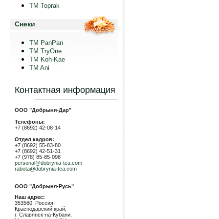
TM Toprak
Снеки
TM PanPan
ТМ TryOne
ТМ Koh-Kae
TM Ani
Контактная информация
ООО "Добрыня-Дар"
Телефоны:
+7 (8692) 42-08-14
Отдел кадров:
+7 (8692) 55-83-80
+7 (8692) 42-51-31
+7 (978) 85-85-098
personal@dobrynia-tea.com
rabota@dobrynia-tea.com
ООО "Добрыня-Русь"
Наш адрес:
353560, Россия,
Краснодарский край,
г. Славянск-на-Кубани,