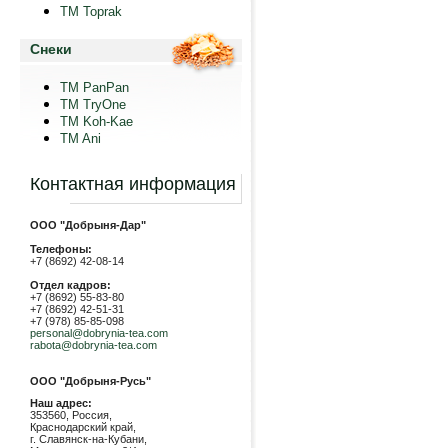
TM Toprak
Снеки
TM PanPan
ТМ TryOne
ТМ Koh-Kae
TM Ani
Контактная информация
ООО "Добрыня-Дар"
Телефоны:
+7 (8692) 42-08-14
Отдел кадров:
+7 (8692) 55-83-80
+7 (8692) 42-51-31
+7 (978) 85-85-098
personal@dobrynia-tea.com
rabota@dobrynia-tea.com
ООО "Добрыня-Русь"
Наш адрес:
353560, Россия,
Краснодарский край,
г. Славянск-на-Кубани,