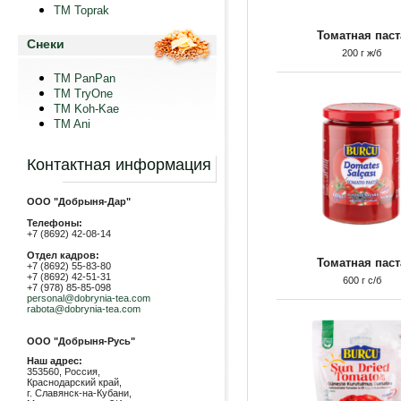
TM Toprak
Томатная паст
Снеки
200 г ж/б
TM PanPan
ТМ TryOne
ТМ Koh-Kae
TM Ani
Контактная информация
ООО "Добрыня-Дар"
Телефоны:
+7 (8692) 42-08-14
Отдел кадров:
Томатная паст
+7 (8692) 55-83-80
+7 (8692) 42-51-31
600 г с/б
+7 (978) 85-85-098
personal@dobrynia-tea.com
rabota@dobrynia-tea.com
ООО "Добрыня-Русь"
Наш адрес:
353560, Россия,
Краснодарский край,
г. Славянск-на-Кубани,