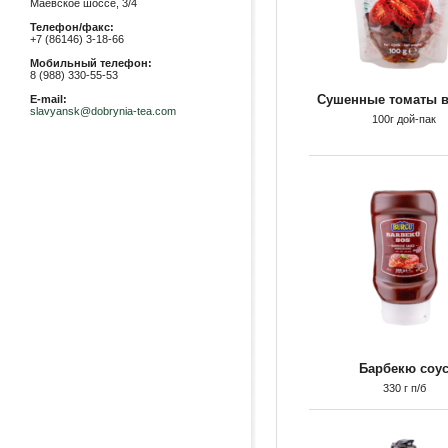
Маевское шоссе, 3/4
Телефон/факс:
+7 (86146) 3-18-66
Мобильный телефон:
8 (988) 330-55-53
Сушенные томаты в
E-mail:
slavyansk@dobrynia-tea.com
100г дой-пак
Барбекю соу
330 г п/б