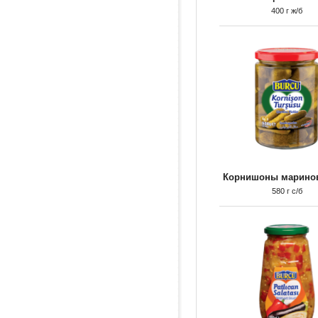
400 г ж/б
Корнишоны марино
580 г с/б