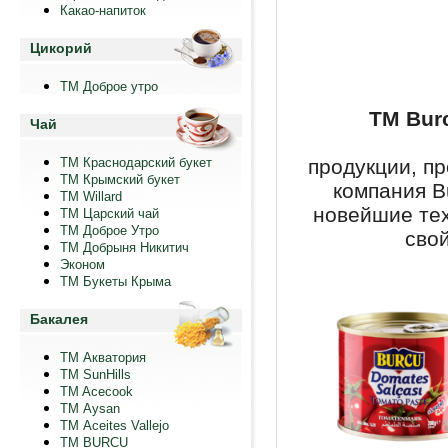
Какао-напиток
Цикорий
ТМ Доброе утро
ТМ Bur
Чай
ТМ Краснодарский букет
продукции, п
ТМ Крымский букет
компания B
ТМ Willard
новейшие тех
ТМ Царский чай
ТМ Доброе Утро
свой
ТМ Добрыня Никитич
Эконом
ТМ Букеты Крыма
Бакалея
ТМ Акватория
ТМ SunHills
TM Acecook
ТМ Aysan
ТМ Aceites Vallejo
TM BURCU