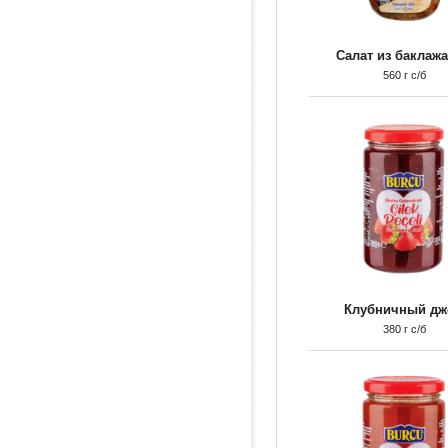
Салат из баклаж
560 г с/б
Клубничный дж
380 г с/б