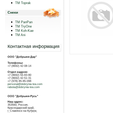
TM Toprak
Снеки
TM PanPan
ТМ TryOne
ТМ Koh-Kae
TM Ani
Контактная информация
ООО "Добрыня-Дар"
Телефоны:
+7 (8692) 42-08-14
Отдел кадров:
+7 (8692) 55-83-80
+7 (8692) 42-51-31
+7 (978) 85-85-098
personal@dobrynia-tea.com
rabota@dobrynia-tea.com
ООО "Добрыня-Русь"
Наш адрес:
353560, Россия,
Краснодарский край,
г. Славянск-на-Кубани,