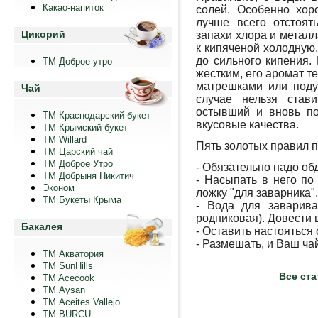
Какао-напиток
солей. Особенно хор
лучше всего отстоят
Цикорий
запахи хлора и металл
к кипяченой холодную
до сильного кипения. 
ТМ Доброе утро
жестким, его аромат т
матрешками или поду
Чай
случае нельзя став
остывший и вновь по
ТМ Краснодарский букет
вкусовые качества.
ТМ Крымский букет
ТМ Willard
Пять золотых правил п
ТМ Царский чай
ТМ Доброе Утро
- Обязательно надо об
ТМ Добрыня Никитич
- Насыпать в него по
Эконом
ложку "для заварника".
ТМ Букеты Крыма
- Вода для заварив
родниковая). Довести в
Бакалея
- Оставить настояться о
- Размешать, и Ваш ча
ТМ Акватория
ТМ SunHills
Все ст
TM Acecook
ТМ Aysan
ТМ Aceites Vallejo
TM BURCU