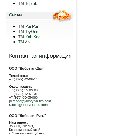
TM Toprak
Снеки
TM PanPan
ТМ TryOne
ТМ Koh-Kae
TM Ani
Контактная информация
ООО "Добрыня-Дар"
Телефоны:
+7 (8692) 42-08-14
Отдел кадров:
+7 (8692) 55-83-80
+7 (8692) 42-51-31
+7 (978) 85-85-098
personal@dobrynia-tea.com
rabota@dobrynia-tea.com
ООО "Добрыня-Русь"
Наш адрес:
353560, Россия,
Краснодарский край,
г. Славянск-на-Кубани,