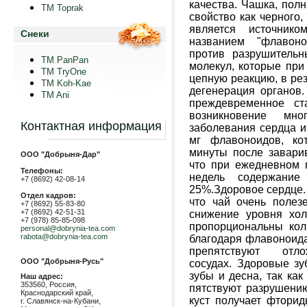
качества.
Чашка, пол
TM Toprak
свойство как чер­ного,
является источнико
Снеки
названием "флавоно
против раз­рушител
TM PanPan
молекул, которые при
ТМ TryOne
цепную реакцию, в рез
ТМ Koh-Kae
дегенерация органов
TM Ani
преж­девременное с
возникновение мно
Контактная информация
заболевания сердца и
мг флавоноидов, ко
минуты после заварив
ООО "Добрыня-Дар"
что при ежедневном 
Телефоны:
недель содержа­ни
+7 (8692) 42-08-14
25%.
Здоровое сердце
Отдел кадров:
что чай очень полез
+7 (8692) 55-83-80
+7 (8692) 42-51-31
снижение уровня хол
+7 (978) 85-85-098
пропор­циональны кол
personal@dobrynia-tea.com
rabota@dobrynia-tea.com
благодаря флавоноида
препятствуют от­
ООО "Добрыня-Русь"
сосудах.
Здоровые з
зубы и десна, так ка
Наш адрес:
353560, Россия,
пятствуют разрушению
Краснодарский край,
куст
получает фторид
г. Славянск-на-Кубани,