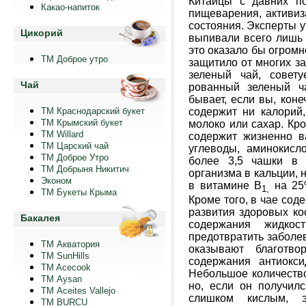
Китайцы с давних п
Какао-напиток
пищеварения, активиз
состояния.
Эксперты у
Цикорий
выпи­
вали всего лишь 
это
оказало бы огромн
ТМ Доброе утро
защитило от многих з
зеленый чай, совет
Чай
рованный зеленый 
бывает, если вы, ко­
не
ТМ Краснодарский букет
содержит ни кало­рий
ТМ Крымский букет
молоко или сахар. Кро
ТМ Willard
содержит жиз­ненно 
ТМ Царский чай
углеводы, ами­нокис
ТМ Доброе Утро
более 3,5 чашки в 
ТМ Добрыня Никитич
организма в кальции, 
Эконом
в витамине В
на 25
1,
ТМ Букеты Крыма
Кроме того, в чае сод
развития здоровых ко
Бакалея
содержания жидкос
предотвратить заболев
ТМ Акватория
оказывают благотво
ТМ SunHills
содержания антиокс
TM Acecook
Небольшое количество
ТМ Aysan
но, если он получил
ТМ Aceites Vallejo
слишком кислым, 
TM BURCU