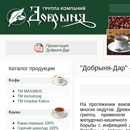
Презентация
Добрыня-Дар
"Добрыня-Дар" 
Каталог продукции
Кофе
ТМ MAXIMUS
ТМ Armstrong
TM Istanbul Kahve
На протяжении веко
многих недугов. Древн
Какао
гриппа, применяли
желудочно-кишечного
Какао-порошок 100%
борьбы с инфекцией 
Горячий шоколад 100%