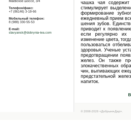
Маевское шоссе, 3/4
чашка чая
содержит 
стимулирует выде­лен
Телефон/факс:
+7 (86146) 3-18-66
формирование зубног
ежедневный прием все
Мобильный телефон:
8 (988) 330-55-53
шения зубов. Единств
приво­дит к появлени
E-mail:
slavyansk@dobrynia-tea.com
если регуляр­но их 
изменение цвета, тогда
пользоваться отбелив
здоровья.
Ученые уст
предотвращении
появ
желез. Он также пре
злокачественных обр
чин, выпивающих еже
пред­
стательной желе
напиток.
В
© 2008-2026 «Добрыня-Дар».