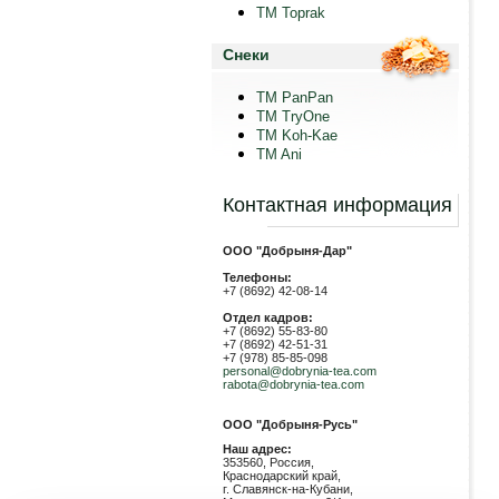
TM Toprak
Снеки
TM PanPan
ТМ TryOne
ТМ Koh-Kae
TM Ani
Контактная информация
ООО "Добрыня-Дар"
Телефоны:
+7 (8692) 42-08-14
Отдел кадров:
+7 (8692) 55-83-80
+7 (8692) 42-51-31
+7 (978) 85-85-098
personal@dobrynia-tea.com
rabota@dobrynia-tea.com
ООО "Добрыня-Русь"
Наш адрес:
353560, Россия,
Краснодарский край,
г. Славянск-на-Кубани,