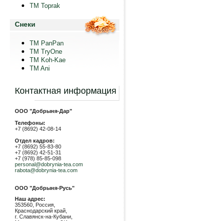
TM Toprak
Снеки
TM PanPan
ТМ TryOne
ТМ Koh-Kae
TM Ani
Контактная информация
ООО "Добрыня-Дар"
Телефоны:
+7 (8692) 42-08-14
Отдел кадров:
+7 (8692) 55-83-80
+7 (8692) 42-51-31
+7 (978) 85-85-098
personal@dobrynia-tea.com
rabota@dobrynia-tea.com
ООО "Добрыня-Русь"
Наш адрес:
353560, Россия,
Краснодарский край,
г. Славянск-на-Кубани,