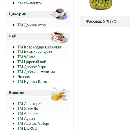
Какао-напиток
Цикорий
Фасовка:
570 г с/б
ТМ Доброе утро
Чай
ТМ Краснодарский букет
ТМ Крымский букет
ТМ Willard
ТМ Царский чай
ТМ Доброе Утро
ТМ Добрыня Никитич
Эконом
ТМ Букеты Крыма
Бакалея
ТМ Акватория
ТМ SunHills
TM Acecook
ТМ Aysan
ТМ Aceites Vallejo
TM BURCU