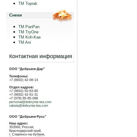
TM Toprak
Снеки
TM PanPan
ТМ TryOne
ТМ Koh-Kae
TM Ani
Контактная информация
ООО "Добрыня-Дар"
Телефоны:
+7 (8692) 42-08-14
Отдел кадров:
+7 (8692) 55-83-80
+7 (8692) 42-51-31
+7 (978) 85-85-098
personal@dobrynia-tea.com
rabota@dobrynia-tea.com
ООО "Добрыня-Русь"
Наш адрес:
353560, Россия,
Краснодарский край,
г. Славянск-на-Кубани,