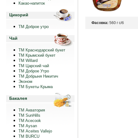
Какао-напиток
Цикорий
Фасовка:
560 г с/б
ТМ Доброе утро
Чай
ТМ Краснодарский букет
ТМ Крымский букет
ТМ Willard
ТМ Царский чай
ТМ Доброе Утро
ТМ Добрыня Никитич
Эконом
ТМ Букеты Крыма
Бакалея
ТМ Акватория
ТМ SunHills
TM Acecook
ТМ Aysan
ТМ Aceites Vallejo
TM BURCU