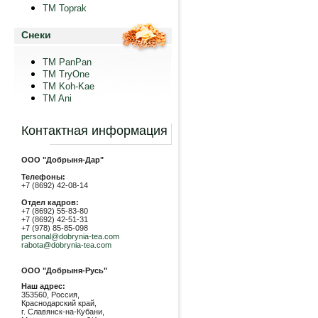
TM Toprak
Снеки
TM PanPan
ТМ TryOne
ТМ Koh-Kae
TM Ani
Контактная информация
ООО "Добрыня-Дар"
Телефоны:
+7 (8692) 42-08-14
Отдел кадров:
+7 (8692) 55-83-80
+7 (8692) 42-51-31
+7 (978) 85-85-098
personal@dobrynia-tea.com
rabota@dobrynia-tea.com
ООО "Добрыня-Русь"
Наш адрес:
353560, Россия,
Краснодарский край,
г. Славянск-на-Кубани,