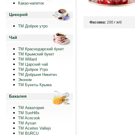
Какао-напиток
Цикорий
Фасовка:
200 г ж/б
ТМ Доброе утро
Чай
ТМ Краснодарский букет
ТМ Крымский букет
ТМ Willard
ТМ Царский чай
ТМ Доброе Утро
ТМ Добрыня Никитич
Эконом
ТМ Букеты Крыма
Бакалея
ТМ Акватория
ТМ SunHills
TM Acecook
ТМ Aysan
ТМ Aceites Vallejo
TM BURCU