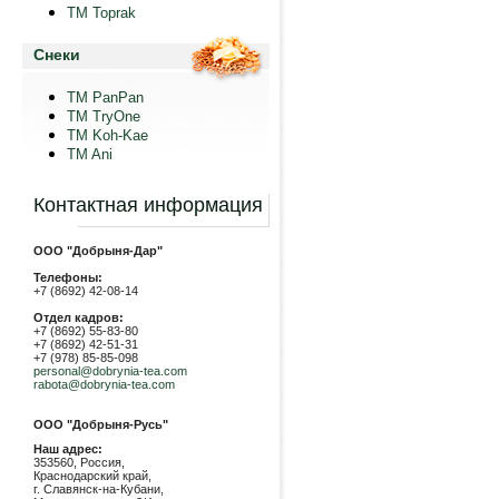
TM Toprak
Снеки
TM PanPan
ТМ TryOne
ТМ Koh-Kae
TM Ani
Контактная информация
ООО "Добрыня-Дар"
Телефоны:
+7 (8692) 42-08-14
Отдел кадров:
+7 (8692) 55-83-80
+7 (8692) 42-51-31
+7 (978) 85-85-098
personal@dobrynia-tea.com
rabota@dobrynia-tea.com
ООО "Добрыня-Русь"
Наш адрес:
353560, Россия,
Краснодарский край,
г. Славянск-на-Кубани,