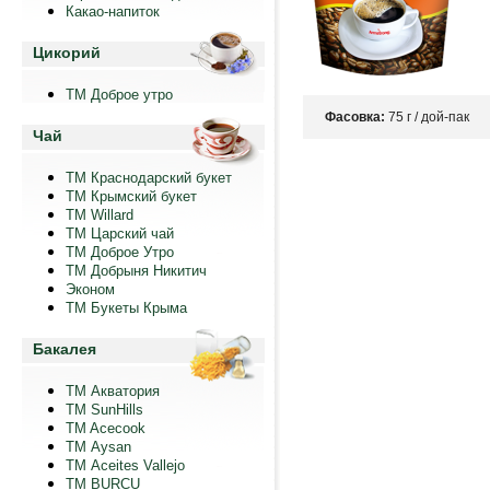
Какао-напиток
Цикорий
ТМ Доброе утро
Фасовка:
75 г / дой-пак
Чай
ТМ Краснодарский букет
ТМ Крымский букет
ТМ Willard
ТМ Царский чай
ТМ Доброе Утро
ТМ Добрыня Никитич
Эконом
ТМ Букеты Крыма
Бакалея
ТМ Акватория
ТМ SunHills
TM Acecook
ТМ Aysan
ТМ Aceites Vallejo
TM BURCU