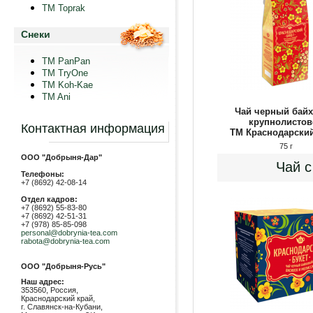
TM Toprak
Снеки
TM PanPan
ТМ TryOne
ТМ Koh-Kae
TM Ani
Чай черный бай
крупнолистов
Контактная информация
ТМ Краснодарский
75 г
ООО "Добрыня-Дар"
Чай с
Телефоны:
+7 (8692) 42-08-14
Отдел кадров:
+7 (8692) 55-83-80
+7 (8692) 42-51-31
+7 (978) 85-85-098
personal@dobrynia-tea.com
rabota@dobrynia-tea.com
ООО "Добрыня-Русь"
Наш адрес:
353560, Россия,
Краснодарский край,
г. Славянск-на-Кубани,