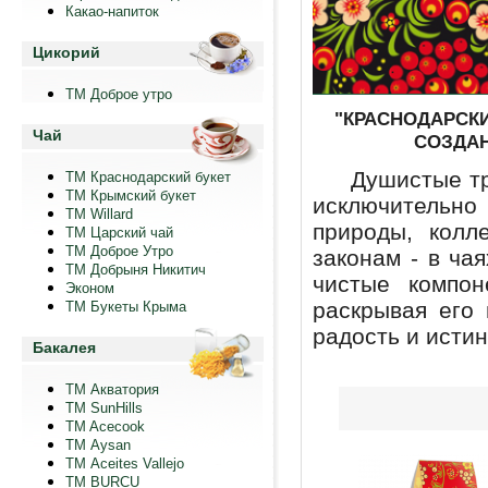
Какао-напиток
Цикорий
ТМ Доброе утро
"КРАСНОДАРСКИ
Чай
СОЗДАН
Душистые трав
ТМ Краснодарский букет
ТМ Крымский букет
исключительн
ТМ Willard
природы, колл
ТМ Царский чай
ТМ Доброе Утро
законам - в ча
ТМ Добрыня Никитич
чистые компон
Эконом
раскрывая его 
ТМ Букеты Крыма
радость и исти
Бакалея
ТМ Акватория
ТМ SunHills
TM Acecook
ТМ Aysan
ТМ Aceites Vallejo
TM BURCU