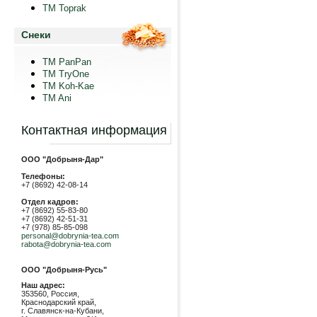
TM Toprak
Снеки
TM PanPan
ТМ TryOne
ТМ Koh-Kae
TM Ani
Контактная информация
ООО "Добрыня-Дар"
Телефоны:
+7 (8692) 42-08-14
Отдел кадров:
+7 (8692) 55-83-80
+7 (8692) 42-51-31
+7 (978) 85-85-098
personal@dobrynia-tea.com
rabota@dobrynia-tea.com
ООО "Добрыня-Русь"
Наш адрес:
353560, Россия,
Краснодарский край,
г. Славянск-на-Кубани,