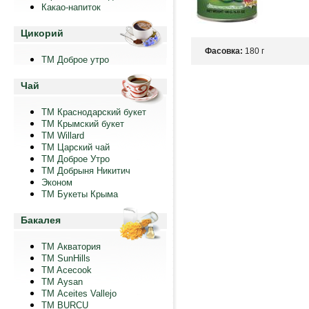
Какао-напиток
Цикорий
Фасовка:
180 г
ТМ Доброе утро
Чай
ТМ Краснодарский букет
ТМ Крымский букет
ТМ Willard
ТМ Царский чай
ТМ Доброе Утро
ТМ Добрыня Никитич
Эконом
ТМ Букеты Крыма
Бакалея
ТМ Акватория
ТМ SunHills
TM Acecook
ТМ Aysan
ТМ Aceites Vallejo
TM BURCU