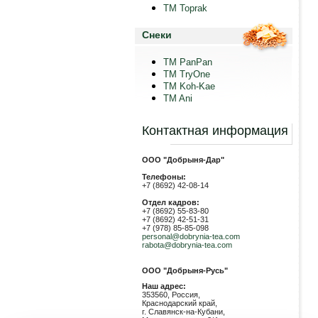
TM Toprak
Снеки
TM PanPan
ТМ TryOne
ТМ Koh-Kae
TM Ani
Контактная информация
ООО "Добрыня-Дар"
Телефоны:
+7 (8692) 42-08-14
Отдел кадров:
+7 (8692) 55-83-80
+7 (8692) 42-51-31
+7 (978) 85-85-098
personal@dobrynia-tea.com
rabota@dobrynia-tea.com
ООО "Добрыня-Русь"
Наш адрес:
353560, Россия,
Краснодарский край,
г. Славянск-на-Кубани,