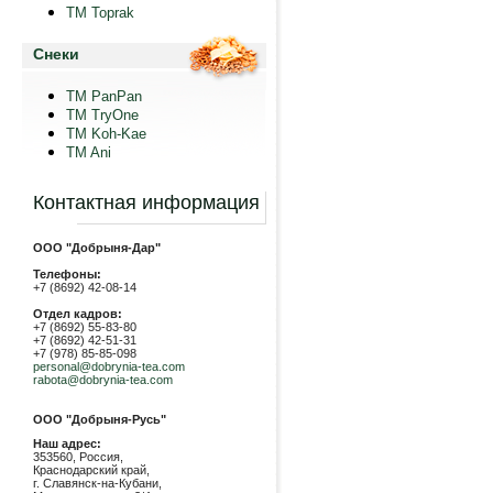
TM Toprak
Снеки
TM PanPan
ТМ TryOne
ТМ Koh-Kae
TM Ani
Контактная информация
ООО "Добрыня-Дар"
Телефоны:
+7 (8692) 42-08-14
Отдел кадров:
+7 (8692) 55-83-80
+7 (8692) 42-51-31
+7 (978) 85-85-098
personal@dobrynia-tea.com
rabota@dobrynia-tea.com
ООО "Добрыня-Русь"
Наш адрес:
353560, Россия,
Краснодарский край,
г. Славянск-на-Кубани,