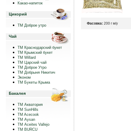
Какао-напиток
Цикорий
Фасовка:
200 г м/у
ТМ Доброе утро
Чай
ТМ Краснодарский букет
ТМ Крымский букет
ТМ Willard
ТМ Царский чай
ТМ Доброе Утро
ТМ Добрыня Никитич
Эконом
ТМ Букеты Крыма
Бакалея
ТМ Акватория
ТМ SunHills
TM Acecook
ТМ Aysan
ТМ Aceites Vallejo
TM BURCU