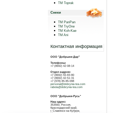
TM Toprak
Снеки
TM PanPan
ТМ TryOne
ТМ Koh-Kae
TM Ani
Контактная информация
ООО "Добрыня-Дар"
Телефоны:
+7 (8692) 42-08-14
Отдел кадров:
+7 (8692) 55-83-80
+7 (8692) 42-51-31
+7 (978) 85-85-098
personal@dobrynia-tea.com
rabota@dobrynia-tea.com
ООО "Добрыня-Русь"
Наш адрес:
353560, Россия,
Краснодарский край,
г. Славянск-на-Кубани,