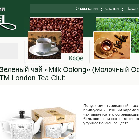
О компании
Статьи
Вакан
Зеленый чай «Milk Oolong» (Молочный Оо
ТМ London Tea Club
Полуферментированный з
привкусом и нежным карамел
чая является его согревающи
большое количество антиокс
улучшает обмен веществ.