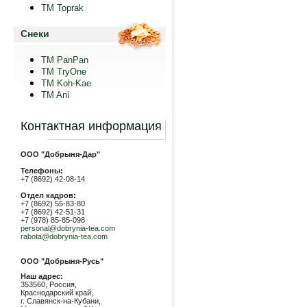
TM Toprak
Снеки
TM PanPan
ТМ TryOne
ТМ Koh-Kae
TM Ani
Контактная информация
ООО "Добрыня-Дар"
Телефоны:
+7 (8692) 42-08-14
Отдел кадров:
+7 (8692) 55-83-80
+7 (8692) 42-51-31
+7 (978) 85-85-098
personal@dobrynia-tea.com
rabota@dobrynia-tea.com
ООО "Добрыня-Русь"
Наш адрес:
353560, Россия,
Краснодарский край,
г. Славянск-на-Кубани,