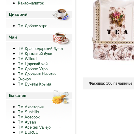
Какао-напиток
Цикорий
ТМ Доброе утро
Чай
ТМ Краснодарский букет
ТМ Крымский букет
ТМ Willard
ТМ Царский чай
ТМ Доброе Утро
ТМ Добрыня Никитич
Эконом
Фасовка:
100 г в чайнице
ТМ Букеты Крыма
Бакалея
ТМ Акватория
ТМ SunHills
TM Acecook
ТМ Aysan
ТМ Aceites Vallejo
TM BURCU