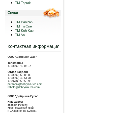
TM Toprak
Снеки
TM PanPan
ТМ TryOne
ТМ Koh-Kae
TM Ani
Контактная информация
ООО "Добрыня-Дар"
Телефоны:
+7 (8692) 42-08-14
Отдел кадров:
+7 (8692) 55-83-80
+7 (8692) 42-51-31
+7 (978) 85-85-098
personal@dobrynia-tea.com
rabota@dobrynia-tea.com
ООО "Добрыня-Русь"
Наш адрес:
353560, Россия,
Краснодарский край,
г. Славянск-на-Кубани,