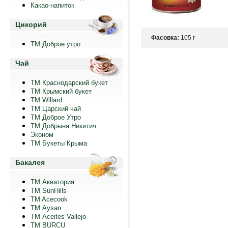
Какао-напиток
Цикорий
Фасовка:
105 г
ТМ Доброе утро
Чай
ТМ Краснодарский букет
ТМ Крымский букет
ТМ Willard
ТМ Царский чай
ТМ Доброе Утро
ТМ Добрыня Никитич
Эконом
ТМ Букеты Крыма
Бакалея
ТМ Акватория
ТМ SunHills
TM Acecook
ТМ Aysan
ТМ Aceites Vallejo
TM BURCU