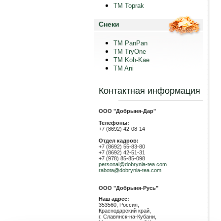
TM Toprak
Снеки
TM PanPan
ТМ TryOne
ТМ Koh-Kae
TM Ani
Контактная информация
ООО "Добрыня-Дар"
Телефоны:
+7 (8692) 42-08-14
Отдел кадров:
+7 (8692) 55-83-80
+7 (8692) 42-51-31
+7 (978) 85-85-098
personal@dobrynia-tea.com
rabota@dobrynia-tea.com
ООО "Добрыня-Русь"
Наш адрес:
353560, Россия,
Краснодарский край,
г. Славянск-на-Кубани,