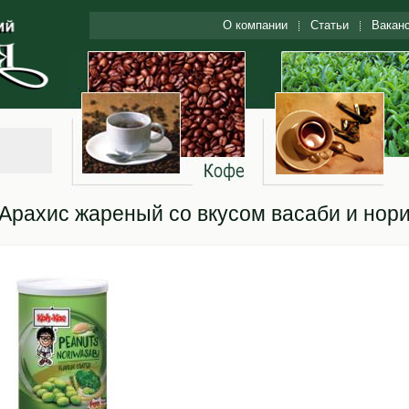
О компании
Статьи
Вакан
Арахис жареный со вкусом васаби и нор