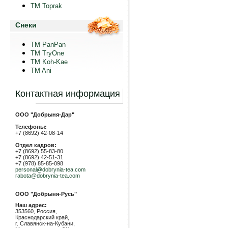
TM Toprak
Снеки
TM PanPan
ТМ TryOne
ТМ Koh-Kae
TM Ani
Контактная информация
ООО "Добрыня-Дар"
Телефоны:
+7 (8692) 42-08-14
Отдел кадров:
+7 (8692) 55-83-80
+7 (8692) 42-51-31
+7 (978) 85-85-098
personal@dobrynia-tea.com
rabota@dobrynia-tea.com
ООО "Добрыня-Русь"
Наш адрес:
353560, Россия,
Краснодарский край,
г. Славянск-на-Кубани,