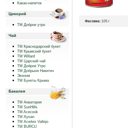
Какао-напиток
Цикорий
Фасовка:
105 г
ТМ Доброе утро
Чай
ТМ Краснодарский букет
ТМ Крымский букет
ТМ Willard
ТМ Царский чай
ТМ Доброе Утро
ТМ Добрыня Никитич
Эконом
ТМ Букеты Крыма
Бакалея
ТМ Акватория
ТМ SunHills
TM Acecook
ТМ Aysan
ТМ Aceites Vallejo
TM BURCU