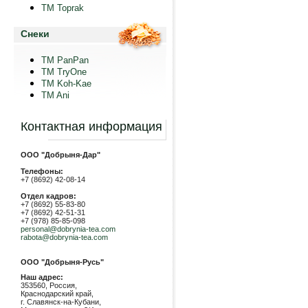
TM Toprak
Снеки
TM PanPan
ТМ TryOne
ТМ Koh-Kae
TM Ani
Контактная информация
ООО "Добрыня-Дар"
Телефоны:
+7 (8692) 42-08-14
Отдел кадров:
+7 (8692) 55-83-80
+7 (8692) 42-51-31
+7 (978) 85-85-098
personal@dobrynia-tea.com
rabota@dobrynia-tea.com
ООО "Добрыня-Русь"
Наш адрес:
353560, Россия,
Краснодарский край,
г. Славянск-на-Кубани,