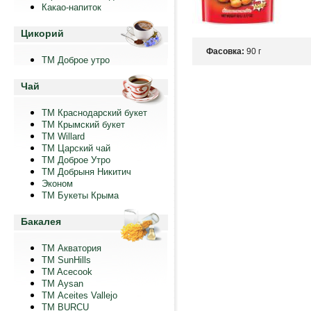
Какао-напиток
Цикорий
Фасовка:
90 г
ТМ Доброе утро
Чай
ТМ Краснодарский букет
ТМ Крымский букет
ТМ Willard
ТМ Царский чай
ТМ Доброе Утро
ТМ Добрыня Никитич
Эконом
ТМ Букеты Крыма
Бакалея
ТМ Акватория
ТМ SunHills
TM Acecook
ТМ Aysan
ТМ Aceites Vallejo
TM BURCU