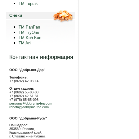
TM Toprak
Снеки
TM PanPan
ТМ TryOne
ТМ Koh-Kae
TM Ani
Контактная информация
ООО "Добрыня-Дар"
Телефоны:
+7 (8692) 42-08-14
Отдел кадров:
+7 (8692) 55-83-80
+7 (8692) 42-51-31
+7 (978) 85-85-098
personal@dobrynia-tea.com
rabota@dobrynia-tea.com
ООО "Добрыня-Русь"
Наш адрес:
353560, Россия,
Краснодарский край,
г. Славянск-на-Кубани,