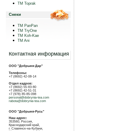
TM Toprak
Снеки
TM PanPan
ТМ TryOne
ТМ Koh-Kae
TM Ani
Контактная информация
ООО "Добрыня-Дар"
Телефоны:
+7 (8692) 42-08-14
Отдел кадров:
+7 (8692) 55-83-80
+7 (8692) 42-51-31
+7 (978) 85-85-098
personal@dobrynia-tea.com
rabota@dobrynia-tea.com
ООО "Добрыня-Русь"
Наш адрес:
353560, Россия,
Краснодарский край,
г. Славянск-на-Кубани,