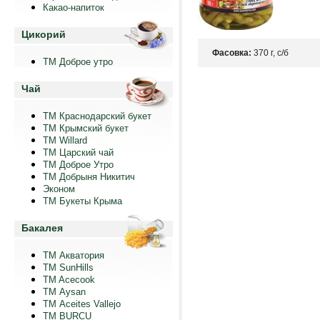
Какао-напиток
Цикорий
Фасовка:
370 г, с/б
ТМ Доброе утро
Чай
ТМ Краснодарский букет
ТМ Крымский букет
ТМ Willard
ТМ Царский чай
ТМ Доброе Утро
ТМ Добрыня Никитич
Эконом
ТМ Букеты Крыма
Бакалея
ТМ Акватория
ТМ SunHills
TM Acecook
ТМ Aysan
ТМ Aceites Vallejo
TM BURCU