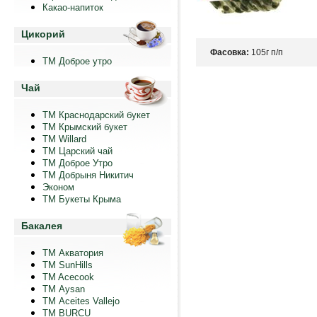
Какао-напиток
Цикорий
Фасовка:
105г п/п
ТМ Доброе утро
Чай
ТМ Краснодарский букет
ТМ Крымский букет
ТМ Willard
ТМ Царский чай
ТМ Доброе Утро
ТМ Добрыня Никитич
Эконом
ТМ Букеты Крыма
Бакалея
ТМ Акватория
ТМ SunHills
TM Acecook
ТМ Aysan
ТМ Aceites Vallejo
TM BURCU