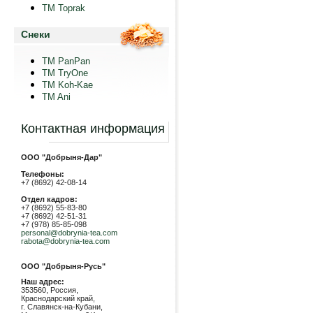
TM Toprak
Снеки
TM PanPan
ТМ TryOne
ТМ Koh-Kae
TM Ani
Контактная информация
ООО "Добрыня-Дар"
Телефоны:
+7 (8692) 42-08-14
Отдел кадров:
+7 (8692) 55-83-80
+7 (8692) 42-51-31
+7 (978) 85-85-098
personal@dobrynia-tea.com
rabota@dobrynia-tea.com
ООО "Добрыня-Русь"
Наш адрес:
353560, Россия,
Краснодарский край,
г. Славянск-на-Кубани,