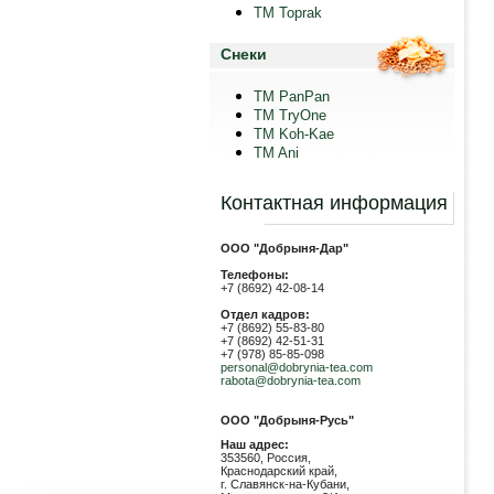
TM Toprak
Снеки
TM PanPan
ТМ TryOne
ТМ Koh-Kae
TM Ani
Контактная информация
ООО "Добрыня-Дар"
Телефоны:
+7 (8692) 42-08-14
Отдел кадров:
+7 (8692) 55-83-80
+7 (8692) 42-51-31
+7 (978) 85-85-098
personal@dobrynia-tea.com
rabota@dobrynia-tea.com
ООО "Добрыня-Русь"
Наш адрес:
353560, Россия,
Краснодарский край,
г. Славянск-на-Кубани,