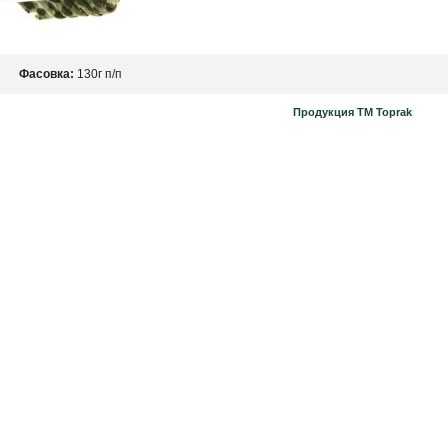
Фасовка:
130г п/п
Продукция TM Toprak