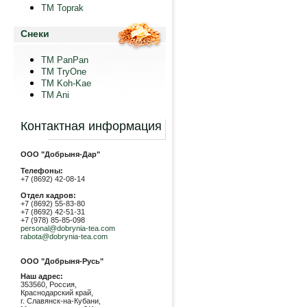
TM Toprak
Снеки
TM PanPan
ТМ TryOne
ТМ Koh-Kae
TM Ani
Контактная информация
ООО "Добрыня-Дар"
Телефоны:
+7 (8692) 42-08-14
Отдел кадров:
+7 (8692) 55-83-80
+7 (8692) 42-51-31
+7 (978) 85-85-098
personal@dobrynia-tea.com
rabota@dobrynia-tea.com
ООО "Добрыня-Русь"
Наш адрес:
353560, Россия,
Краснодарский край,
г. Славянск-на-Кубани,