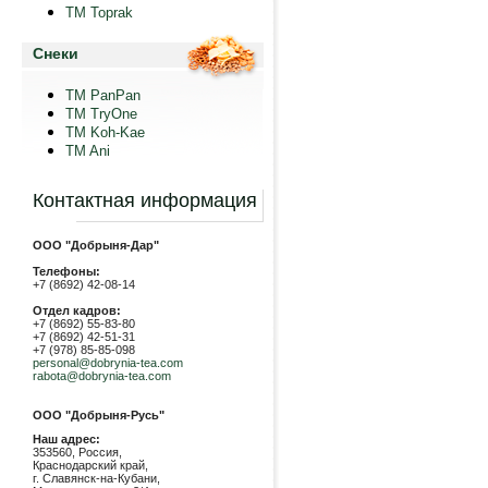
TM Toprak
Снеки
TM PanPan
ТМ TryOne
ТМ Koh-Kae
TM Ani
Контактная информация
ООО "Добрыня-Дар"
Телефоны:
+7 (8692) 42-08-14
Отдел кадров:
+7 (8692) 55-83-80
+7 (8692) 42-51-31
+7 (978) 85-85-098
personal@dobrynia-tea.com
rabota@dobrynia-tea.com
ООО "Добрыня-Русь"
Наш адрес:
353560, Россия,
Краснодарский край,
г. Славянск-на-Кубани,