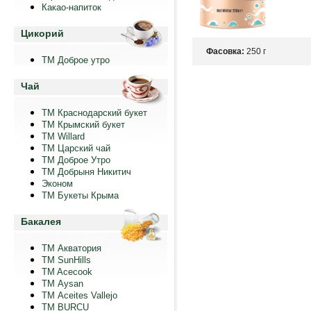
Какао-напиток
Цикорий
Фасовка:
250 г
ТМ Доброе утро
Чай
ТМ Краснодарский букет
ТМ Крымский букет
ТМ Willard
ТМ Царский чай
ТМ Доброе Утро
ТМ Добрыня Никитич
Эконом
ТМ Букеты Крыма
Бакалея
ТМ Акватория
ТМ SunHills
TM Acecook
ТМ Aysan
ТМ Aceites Vallejo
TM BURCU