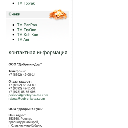
TM Toprak
Снеки
TM PanPan
ТМ TryOne
ТМ Koh-Kae
TM Ani
Контактная информация
ООО "Добрыня-Дар"
Телефоны:
+7 (8692) 42-08-14
Отдел кадров:
+7 (8692) 55-83-80
+7 (8692) 42-51-31
+7 (978) 85-85-098
personal@dobrynia-tea.com
rabota@dobrynia-tea.com
ООО "Добрыня-Русь"
Наш адрес:
353560, Россия,
Краснодарский край,
г. Славянск-на-Кубани,