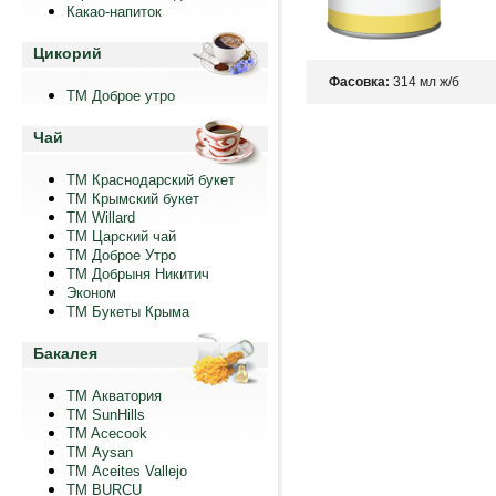
Какао-напиток
Цикорий
Фасовка:
314 мл ж/б
ТМ Доброе утро
Чай
ТМ Краснодарский букет
ТМ Крымский букет
ТМ Willard
ТМ Царский чай
ТМ Доброе Утро
ТМ Добрыня Никитич
Эконом
ТМ Букеты Крыма
Бакалея
ТМ Акватория
ТМ SunHills
TM Acecook
ТМ Aysan
ТМ Aceites Vallejo
TM BURCU