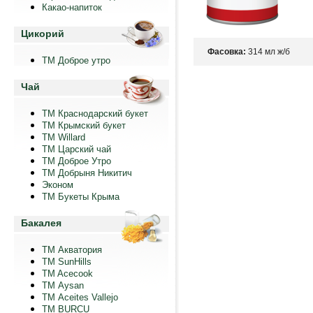
Какао-напиток
Цикорий
Фасовка:
314 мл ж/б
ТМ Доброе утро
Чай
ТМ Краснодарский букет
ТМ Крымский букет
ТМ Willard
ТМ Царский чай
ТМ Доброе Утро
ТМ Добрыня Никитич
Эконом
ТМ Букеты Крыма
Бакалея
ТМ Акватория
ТМ SunHills
TM Acecook
ТМ Aysan
ТМ Aceites Vallejo
TM BURCU