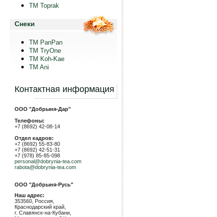
TM Toprak
Снеки
TM PanPan
ТМ TryOne
ТМ Koh-Kae
TM Ani
Контактная информация
ООО "Добрыня-Дар"
Телефоны:
+7 (8692) 42-08-14
Отдел кадров:
+7 (8692) 55-83-80
+7 (8692) 42-51-31
+7 (978) 85-85-098
personal@dobrynia-tea.com
rabota@dobrynia-tea.com
ООО "Добрыня-Русь"
Наш адрес:
353560, Россия,
Краснодарский край,
г. Славянск-на-Кубани,