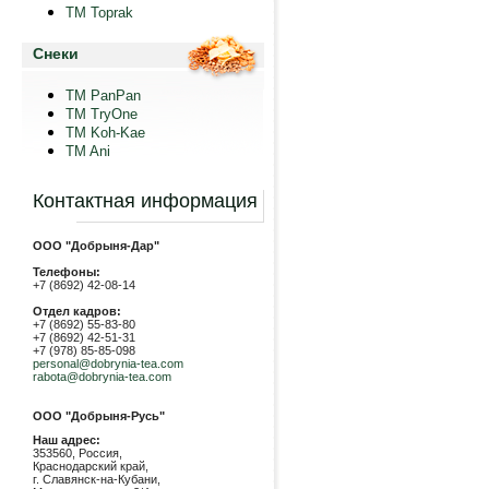
TM Toprak
Снеки
TM PanPan
ТМ TryOne
ТМ Koh-Kae
TM Ani
Контактная информация
ООО "Добрыня-Дар"
Телефоны:
+7 (8692) 42-08-14
Отдел кадров:
+7 (8692) 55-83-80
+7 (8692) 42-51-31
+7 (978) 85-85-098
personal@dobrynia-tea.com
rabota@dobrynia-tea.com
ООО "Добрыня-Русь"
Наш адрес:
353560, Россия,
Краснодарский край,
г. Славянск-на-Кубани,