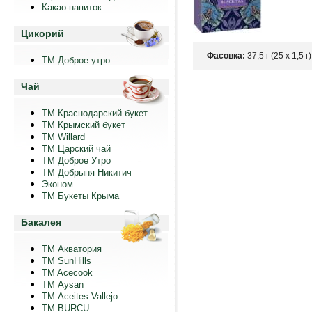
Какао-напиток
Цикорий
Фасовка:
37,5 г (25 х 1,5 г
ТМ Доброе утро
Чай
ТМ Краснодарский букет
ТМ Крымский букет
ТМ Willard
ТМ Царский чай
ТМ Доброе Утро
ТМ Добрыня Никитич
Эконом
ТМ Букеты Крыма
Бакалея
ТМ Акватория
ТМ SunHills
TM Acecook
ТМ Aysan
ТМ Aceites Vallejo
TM BURCU