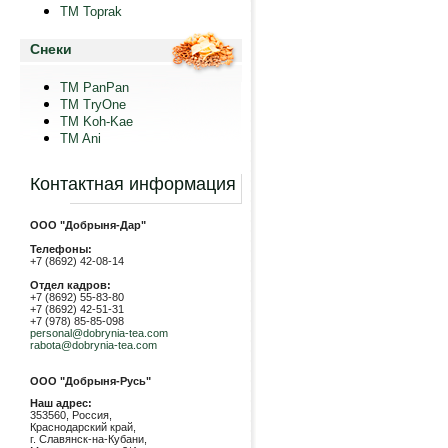
TM Toprak
Снеки
TM PanPan
ТМ TryOne
ТМ Koh-Kae
TM Ani
Контактная информация
ООО "Добрыня-Дар"
Телефоны:
+7 (8692) 42-08-14
Отдел кадров:
+7 (8692) 55-83-80
+7 (8692) 42-51-31
+7 (978) 85-85-098
personal@dobrynia-tea.com
rabota@dobrynia-tea.com
ООО "Добрыня-Русь"
Наш адрес:
353560, Россия,
Краснодарский край,
г. Славянск-на-Кубани,