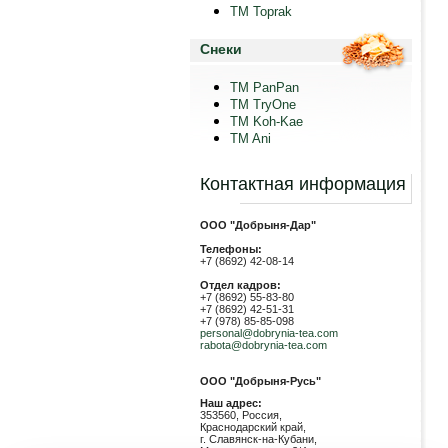
TM Toprak
Снеки
TM PanPan
ТМ TryOne
ТМ Koh-Kae
TM Ani
Контактная информация
ООО "Добрыня-Дар"
Телефоны:
+7 (8692) 42-08-14
Отдел кадров:
+7 (8692) 55-83-80
+7 (8692) 42-51-31
+7 (978) 85-85-098
personal@dobrynia-tea.com
rabota@dobrynia-tea.com
ООО "Добрыня-Русь"
Наш адрес:
353560, Россия,
Краснодарский край,
г. Славянск-на-Кубани,