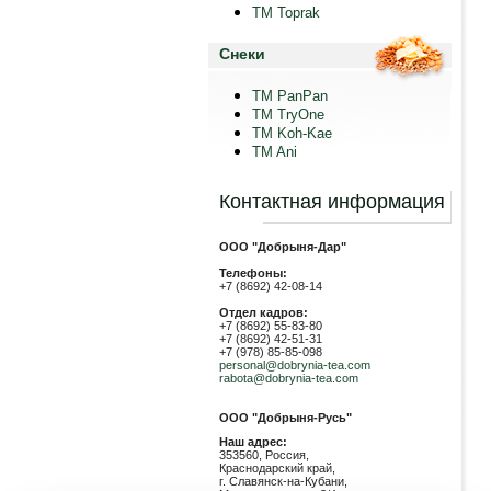
TM Toprak
Снеки
TM PanPan
ТМ TryOne
ТМ Koh-Kae
TM Ani
Контактная информация
ООО "Добрыня-Дар"
Телефоны:
+7 (8692) 42-08-14
Отдел кадров:
+7 (8692) 55-83-80
+7 (8692) 42-51-31
+7 (978) 85-85-098
personal@dobrynia-tea.com
rabota@dobrynia-tea.com
ООО "Добрыня-Русь"
Наш адрес:
353560, Россия,
Краснодарский край,
г. Славянск-на-Кубани,