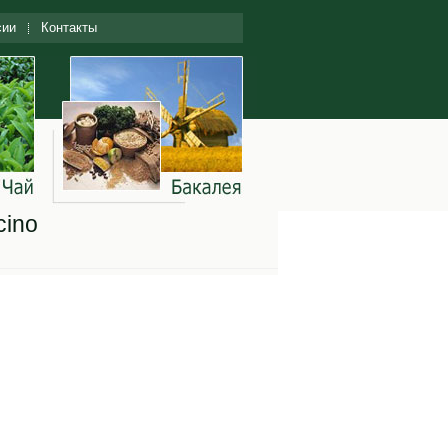
сии
Контакты
cino