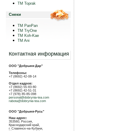
TM Toprak
Снеки
TM PanPan
ТМ TryOne
ТМ Koh-Kae
TM Ani
Контактная информация
ООО "Добрыня-Дар"
Телефоны:
+7 (8692) 42-08-14
Отдел кадров:
+7 (8692) 55-83-80
+7 (8692) 42-51-31
+7 (978) 85-85-098
personal@dobrynia-tea.com
rabota@dobrynia-tea.com
ООО "Добрыня-Русь"
Наш адрес:
353560, Россия,
Краснодарский край,
г. Славянск-на-Кубани,