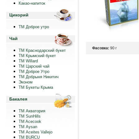
Какао-напиток
Цикорий
ТМ Доброе утро
Чай
Фасовка:
90 г
ТМ Краснодарский букет
ТМ Крымский букет
ТМ Willard
ТМ Царский чай
ТМ Доброе Утро
ТМ Добрыня Никитич
Эконом
ТМ Букеты Крыма
Бакалея
ТМ Акватория
ТМ SunHills
TM Acecook
ТМ Aysan
ТМ Aceites Vallejo
TM BURCU