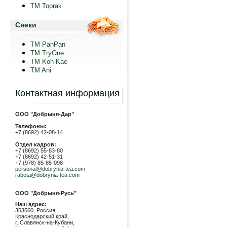
TM Toprak
Снеки
TM PanPan
ТМ TryOne
ТМ Koh-Kae
TM Ani
Контактная информация
ООО "Добрыня-Дар"
Телефоны:
+7 (8692) 42-08-14
Отдел кадров:
+7 (8692) 55-83-80
+7 (8692) 42-51-31
+7 (978) 85-85-098
personal@dobrynia-tea.com
rabota@dobrynia-tea.com
ООО "Добрыня-Русь"
Наш адрес:
353560, Россия,
Краснодарский край,
г. Славянск-на-Кубани,