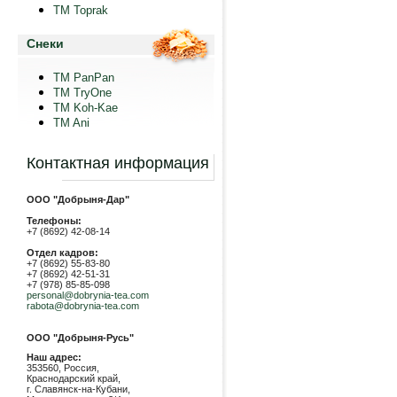
TM Toprak
Снеки
TM PanPan
ТМ TryOne
ТМ Koh-Kae
TM Ani
Контактная информация
ООО "Добрыня-Дар"
Телефоны:
+7 (8692) 42-08-14
Отдел кадров:
+7 (8692) 55-83-80
+7 (8692) 42-51-31
+7 (978) 85-85-098
personal@dobrynia-tea.com
rabota@dobrynia-tea.com
ООО "Добрыня-Русь"
Наш адрес:
353560, Россия,
Краснодарский край,
г. Славянск-на-Кубани,