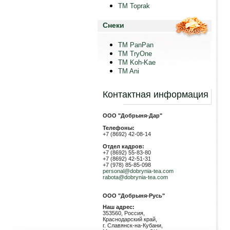
TM Toprak
Снеки
TM PanPan
ТМ TryOne
ТМ Koh-Kae
TM Ani
Контактная информация
ООО "Добрыня-Дар"
Телефоны:
+7 (8692) 42-08-14
Отдел кадров:
+7 (8692) 55-83-80
+7 (8692) 42-51-31
+7 (978) 85-85-098
personal@dobrynia-tea.com
rabota@dobrynia-tea.com
ООО "Добрыня-Русь"
Наш адрес:
353560, Россия,
Краснодарский край,
г. Славянск-на-Кубани,