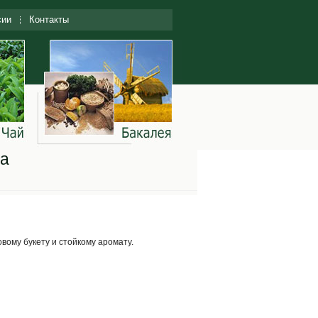
сии
Контакты
ia
вому букету и стойкому аромату.