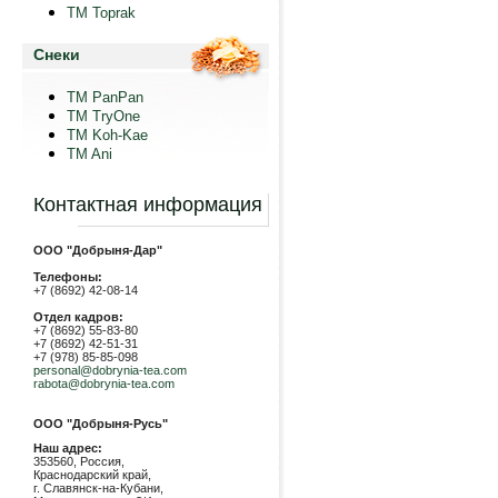
TM Toprak
Снеки
TM PanPan
ТМ TryOne
ТМ Koh-Kae
TM Ani
Контактная информация
ООО "Добрыня-Дар"
Телефоны:
+7 (8692) 42-08-14
Отдел кадров:
+7 (8692) 55-83-80
+7 (8692) 42-51-31
+7 (978) 85-85-098
personal@dobrynia-tea.com
rabota@dobrynia-tea.com
ООО "Добрыня-Русь"
Наш адрес:
353560, Россия,
Краснодарский край,
г. Славянск-на-Кубани,