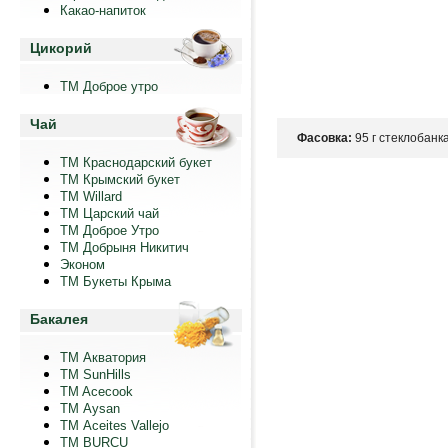
Какао-напиток
Цикорий
ТМ Доброе утро
Чай
Фасовка:
95 г стеклобанка
ТМ Краснодарский букет
ТМ Крымский букет
ТМ Willard
ТМ Царский чай
ТМ Доброе Утро
ТМ Добрыня Никитич
Эконом
ТМ Букеты Крыма
Бакалея
ТМ Акватория
ТМ SunHills
TM Acecook
ТМ Aysan
ТМ Aceites Vallejo
TM BURCU