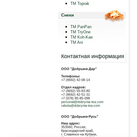
TM Toprak
Снеки
TM PanPan
ТМ TryOne
ТМ Koh-Kae
TM Ani
Контактная информация
ООО "Добрыня-Дар"
Телефоны:
+7 (8692) 42-08-14
Отдел кадров:
+7 (8692) 55-83-80
+7 (8692) 42-51-31
+7 (978) 85-85-098
personal@dobrynia-tea.com
rabota@dobrynia-tea.com
ООО "Добрыня-Русь"
Наш адрес:
353560, Россия,
Краснодарский край,
г. Славянск-на-Кубани,