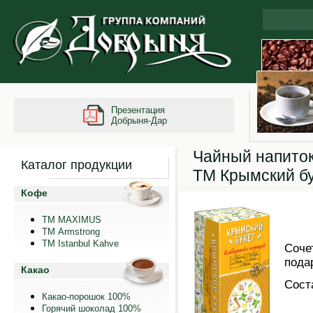
Презентация
Добрыня-Дар
Чайный напиток
Каталог продукции
ТМ Крымский б
Кофе
ТМ MAXIMUS
ТМ Armstrong
TM Istanbul Kahve
Соче
пода
Какао
Сост
Какао-порошок 100%
Горячий шоколад 100%