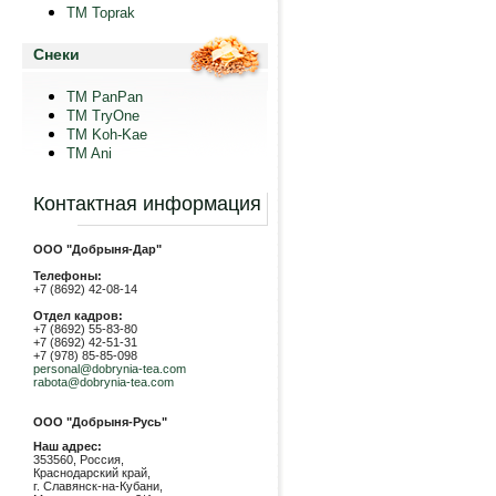
TM Toprak
Снеки
TM PanPan
ТМ TryOne
ТМ Koh-Kae
TM Ani
Контактная информация
ООО "Добрыня-Дар"
Телефоны:
+7 (8692) 42-08-14
Отдел кадров:
+7 (8692) 55-83-80
+7 (8692) 42-51-31
+7 (978) 85-85-098
personal@dobrynia-tea.com
rabota@dobrynia-tea.com
ООО "Добрыня-Русь"
Наш адрес:
353560, Россия,
Краснодарский край,
г. Славянск-на-Кубани,