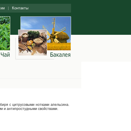
сии
Контакты
мбиря с цитрусовыми нотками апельсина.
ми и антипростудными свойствами.