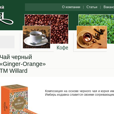
О компании
Статьи
Вакан
Чай черный
«Ginger-Orange»
ТМ Willard
Композиция на основе черного чая и корня и
Имбирь издавна славится своими согревающи