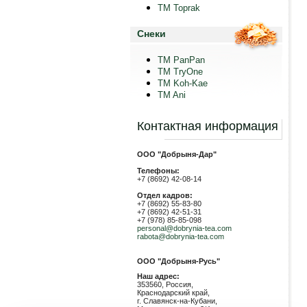
TM Toprak
Снеки
TM PanPan
ТМ TryOne
ТМ Koh-Kae
TM Ani
Контактная информация
ООО "Добрыня-Дар"
Телефоны:
+7 (8692) 42-08-14
Отдел кадров:
+7 (8692) 55-83-80
+7 (8692) 42-51-31
+7 (978) 85-85-098
personal@dobrynia-tea.com
rabota@dobrynia-tea.com
ООО "Добрыня-Русь"
Наш адрес:
353560, Россия,
Краснодарский край,
г. Славянск-на-Кубани,