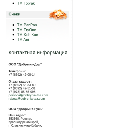
TM Toprak
Снеки
TM PanPan
ТМ TryOne
ТМ Koh-Kae
TM Ani
Контактная информация
ООО "Добрыня-Дар"
Телефоны:
+7 (8692) 42-08-14
Отдел кадров:
+7 (8692) 55-83-80
+7 (8692) 42-51-31
+7 (978) 85-85-098
personal@dobrynia-tea.com
rabota@dobrynia-tea.com
ООО "Добрыня-Русь"
Наш адрес:
353560, Россия,
Краснодарский край,
г. Славянск-на-Кубани,