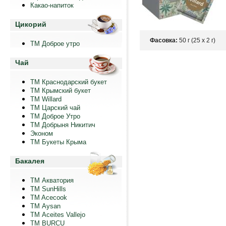
Какао-напиток
Цикорий
Фасовка:
50 г (25 х 2 г)
ТМ Доброе утро
Чай
ТМ Краснодарский букет
ТМ Крымский букет
ТМ Willard
ТМ Царский чай
ТМ Доброе Утро
ТМ Добрыня Никитич
Эконом
ТМ Букеты Крыма
Бакалея
ТМ Акватория
ТМ SunHills
TM Acecook
ТМ Aysan
ТМ Aceites Vallejo
TM BURCU