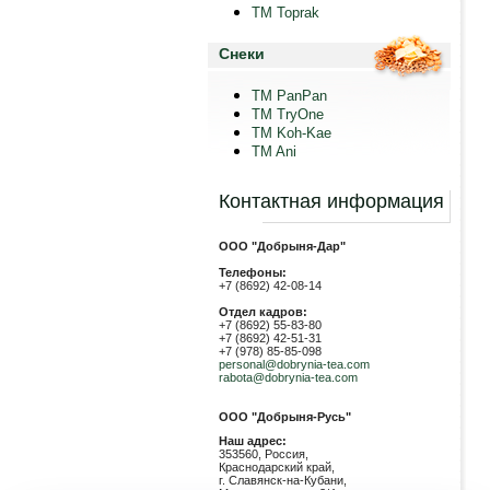
TM Toprak
Снеки
TM PanPan
ТМ TryOne
ТМ Koh-Kae
TM Ani
Контактная информация
ООО "Добрыня-Дар"
Телефоны:
+7 (8692) 42-08-14
Отдел кадров:
+7 (8692) 55-83-80
+7 (8692) 42-51-31
+7 (978) 85-85-098
personal@dobrynia-tea.com
rabota@dobrynia-tea.com
ООО "Добрыня-Русь"
Наш адрес:
353560, Россия,
Краснодарский край,
г. Славянск-на-Кубани,