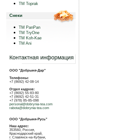
TM Toprak
Снеки
TM PanPan
ТМ TryOne
ТМ Koh-Kae
TM Ani
Контактная информация
ООО "Добрыня-Дар"
Телефоны:
+7 (8692) 42-08-14
Отдел кадров:
+7 (8692) 55-83-80
+7 (8692) 42-51-31
+7 (978) 85-85-098
personal@dobrynia-tea.com
rabota@dobrynia-tea.com
ООО "Добрыня-Русь"
Наш адрес:
353560, Россия,
Краснодарский край,
г. Славянск-на-Кубани,