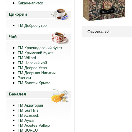
Какао-напиток
Цикорий
ТМ Доброе утро
Фасовка:
90 г
Чай
ТМ Краснодарский букет
ТМ Крымский букет
ТМ Willard
ТМ Царский чай
ТМ Доброе Утро
ТМ Добрыня Никитич
Эконом
ТМ Букеты Крыма
Бакалея
ТМ Акватория
ТМ SunHills
TM Acecook
ТМ Aysan
ТМ Aceites Vallejo
TM BURCU