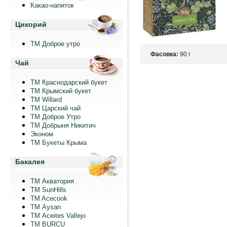
Какао-напиток
Цикорий
ТМ Доброе утро
Фасовка:
90 г
Чай
ТМ Краснодарский букет
ТМ Крымский букет
ТМ Willard
ТМ Царский чай
ТМ Доброе Утро
ТМ Добрыня Никитич
Эконом
ТМ Букеты Крыма
Бакалея
ТМ Акватория
ТМ SunHills
TM Acecook
ТМ Aysan
ТМ Aceites Vallejo
TM BURCU