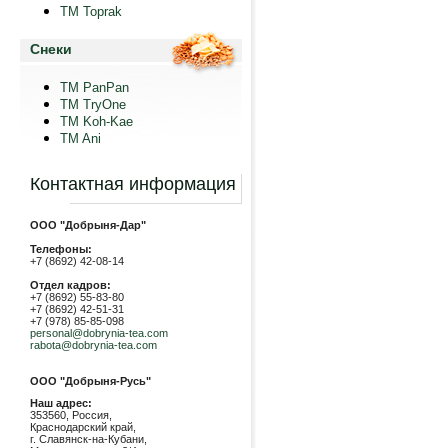
TM Toprak
Снеки
TM PanPan
ТМ TryOne
ТМ Koh-Kae
TM Ani
Контактная информация
ООО "Добрыня-Дар"
Телефоны:
+7 (8692) 42-08-14
Отдел кадров:
+7 (8692) 55-83-80
+7 (8692) 42-51-31
+7 (978) 85-85-098
personal@dobrynia-tea.com
rabota@dobrynia-tea.com
ООО "Добрыня-Русь"
Наш адрес:
353560, Россия,
Краснодарский край,
г. Славянск-на-Кубани,