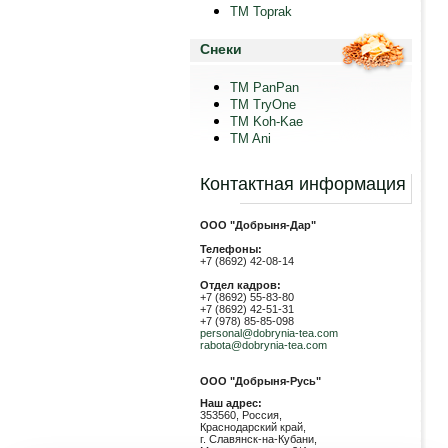
TM Toprak
Снеки
TM PanPan
ТМ TryOne
ТМ Koh-Kae
TM Ani
Контактная информация
ООО "Добрыня-Дар"
Телефоны:
+7 (8692) 42-08-14
Отдел кадров:
+7 (8692) 55-83-80
+7 (8692) 42-51-31
+7 (978) 85-85-098
personal@dobrynia-tea.com
rabota@dobrynia-tea.com
ООО "Добрыня-Русь"
Наш адрес:
353560, Россия,
Краснодарский край,
г. Славянск-на-Кубани,