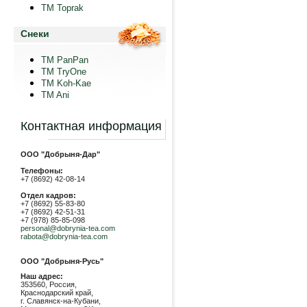
TM Toprak
Снеки
TM PanPan
ТМ TryOne
ТМ Koh-Kae
TM Ani
Контактная информация
ООО "Добрыня-Дар"
Телефоны:
+7 (8692) 42-08-14
Отдел кадров:
+7 (8692) 55-83-80
+7 (8692) 42-51-31
+7 (978) 85-85-098
personal@dobrynia-tea.com
rabota@dobrynia-tea.com
ООО "Добрыня-Русь"
Наш адрес:
353560, Россия,
Краснодарский край,
г. Славянск-на-Кубани,