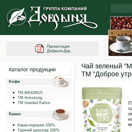
Презентация
Добрыня-Дар
Чай зеленый "М
Каталог продукции
ТМ "Доброе утр
Кофе
ТМ MAXIMUS
ТМ Armstrong
TM Istanbul Kahve
П
ч
Какао
о
н
м
Какао-порошок 100%
Горячий шоколад 100%