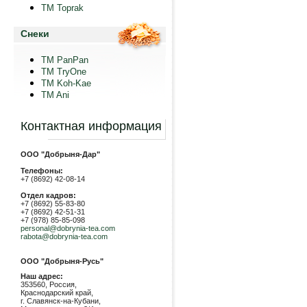
TM Toprak
Снеки
TM PanPan
ТМ TryOne
ТМ Koh-Kae
TM Ani
Контактная информация
ООО "Добрыня-Дар"
Телефоны:
+7 (8692) 42-08-14
Отдел кадров:
+7 (8692) 55-83-80
+7 (8692) 42-51-31
+7 (978) 85-85-098
personal@dobrynia-tea.com
rabota@dobrynia-tea.com
ООО "Добрыня-Русь"
Наш адрес:
353560, Россия,
Краснодарский край,
г. Славянск-на-Кубани,